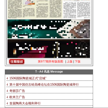
第977期所有版面图
|
上版
|
下版
T - A4 讯息 Message
1506国际陶瓷城正式“启城”
4
第十届中国仿古砖高峰论坛在1506国际陶瓷城举行
4
奇丽莎广告
4
欧米兰广告
4
首届陶商大会顺利举行
4