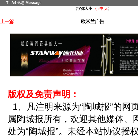
T - A4 讯息 Message
【
字体大小
小
中
大
】
上一篇
欧米兰广告
版权及免责声明：
1、凡注明来源为“陶城报”的网
属陶城报所有，欢迎其他媒体、
处为“陶城报”。未经本站协议授