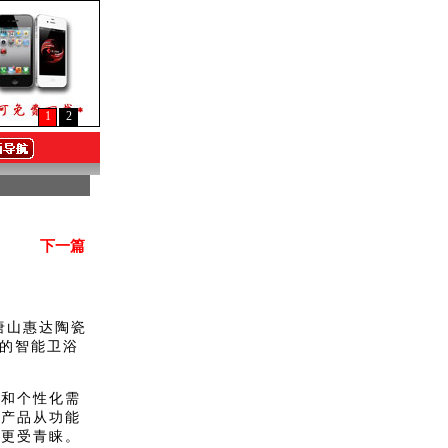
1
2
下一篇
唐山惠达陶瓷
业的智能卫浴
和个性化需
些产品从功能
具更受青睐。