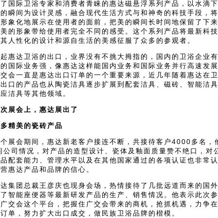
到了国际卫浴专家和消费者青睐的惠达磁悬浮系列产品，以水滴
典的瞬间为设计灵感，融合现代生活方式与和神奇的科技手段，
间形象化地展示在使用者的面前，把美的瞬间长时间地保留了下
和美的形象带给使用者完全不同的感受。这个系列产品将最新科
，其人性化的设计和源自生活的美感征服了众多的参观者。
惠达卫浴的出口，业界没有不挑大拇指的，国内的卫浴企业有
有的国际业务强，像惠达这样能国内业务和国际业务并行高速发
广交会一直是惠达出口订单的一个重要来源，近几年随着惠达在
，出口的产品也从陶瓷洁具逐步扩展到配套洁具、磁砖、智能洁
感应洁具等其他领域。
展会上，惠达展出了
精美的瓷砖产品
展会期间，惠达新老客户接连不断，共接待客户4000多名，
询问公司情况，对产品的造型设计、瓷体及釉面质量赞不绝口，对
产品配套能力、管理水平以及在其他国家通过的各项认证也非常
经营惠达产品和品牌的信心。
集团总裁王彦庆也现身会场，热情接待了几批远道而来的国外
绍了智能座便器等最新研发产品的生产、销售情况。他表示此次
用广交会这个平台，把握住广交会带来的商机，抢抓机遇，力争
拿订单，努力扩大出口成交，做民族卫浴品牌的楷模。