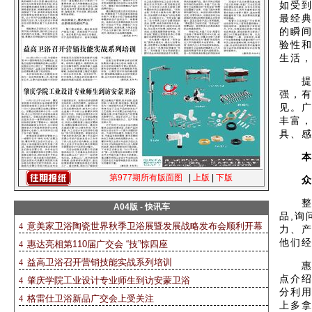
如受
最经
的瞬
验性
生活
提起
强，
见。
丰富
具、
本次
第977期所有版面图
|
上版
|
下版
众多
整个
A04版 - 快讯车
品,
意美家卫浴陶瓷世界秋季卫浴展暨发展战略发布会顺利开幕
4
力、
他们
惠达亮相第110届广交会 “技”惊四座
4
益高卫浴召开营销技能实战系列培训
4
惠达
点介
肇庆学院工业设计专业师生到访安蒙卫浴
4
分利
格雷仕卫浴新品广交会上受关注
4
上多