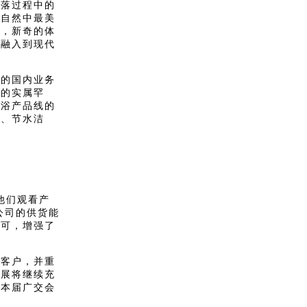
下落过程中的
将自然中最美
来，新奇的体
技融入到现代
的国内业务
展的实属罕
卫浴产品线的
具、节水洁
他们观看产
公司的供货能
认可，增强了
客户，并重
参展将继续充
在本届广交会