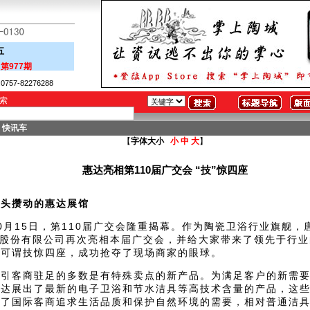
五
是
第977期
757-82276288
检索
- 快讯车
【
字体大小
小
中
大
】
惠达亮相第110届广交会 “技”惊四座
人头攒动的惠达展馆
月15日，第110届广交会隆重揭幕。作为陶瓷卫浴行业旗舰，
)股份有限公司再次亮相本届广交会，并给大家带来了领先于行
，可谓技惊四座，成功抢夺了现场商家的眼球。
客商驻足的多数是有特殊卖点的新产品。为满足客户的新需要
惠达展出了最新的电子卫浴和节水洁具等高技术含量的产品，这
足了国际客商追求生活品质和保护自然环境的需要，相对普通洁