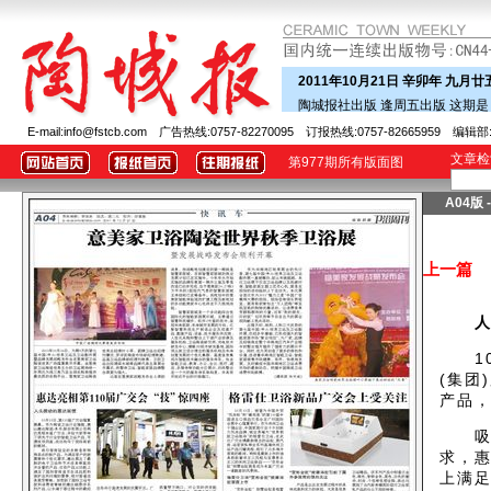
2011年10月21日 辛卯年 九月廿
陶城报社出版 逢周五出版 这期
E-mail:info@fstcb.com 广告热线:0757-82270095 订报热线:0757-82665959 编辑部:0
文章
第977期所有版面图
A04版 
上一篇
10
(集团
产品
吸引
求，
上满